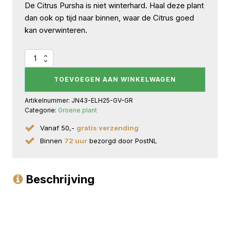
De Citrus Pursha is niet winterhard. Haal deze plant
dan ook op tijd naar binnen, waar de Citrus goed
kan overwinteren.
Citrus
Pursha
in
TOEVOEGEN AAN WINKELWAGEN
ELHO
outdoor
Artikelnummer:
JN43-ELH25-GV-GR
sierpot
Categorie:
Groene plant
Greenville
Rond
Vanaf 50,-
gratis verzending
(groen)
Binnen
72 uur
bezorgd door PostNL
aantal
Beschrijving